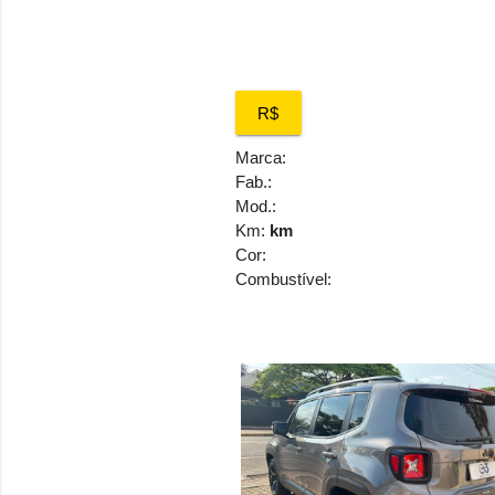
R$
Marca:
Fab.:
Mod.:
Km:
km
Cor:
Combustível: