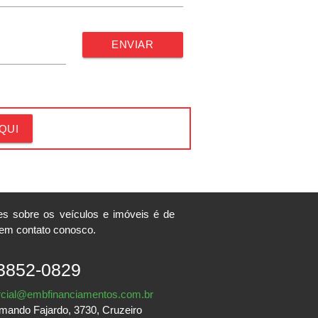
ENVIAR
QUI
 sobre os veículos e imóveis é de
e em contato conosco.
3852-0829
cial@embfinanciamentos.com.br
rmando Fajardo, 3730, Cruzeiro