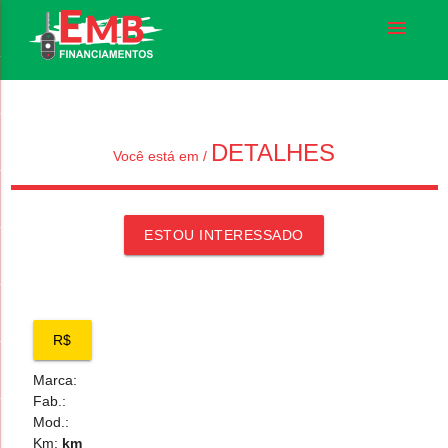
menu
DETALHES
Você está em /
ESTOU INTERESSADO
R$
Marca:
Fab.:
Mod.:
Km:
km